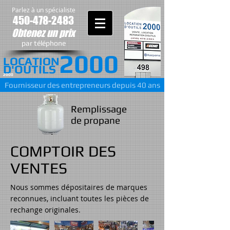
Parlez à un spécialiste
450-478-2483
Obtenez un prix
par téléphone
2000
LOCATION
D'OUTILS
2000
Fournisseur des entrepreneurs depuis 40 ans
Remplissage
de propane
COMPTOIR DES
VENTES
Nous sommes dépositaires de marques
reconnues, incluant toutes les pièces de
rechange originales.